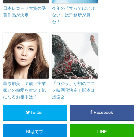
日本レコード大賞の受
今年の「笑ってはいけ
賞作品が決定
ない」は刑務所が舞
台！
華原朋美 ７歳下実業
「ゴジラ」が初のアニ
家との熱愛を肯定！気
メ映画化決定！脚本は
になるお相手は？
虚淵玄
Twitter
Facebook
はてブ
LINE