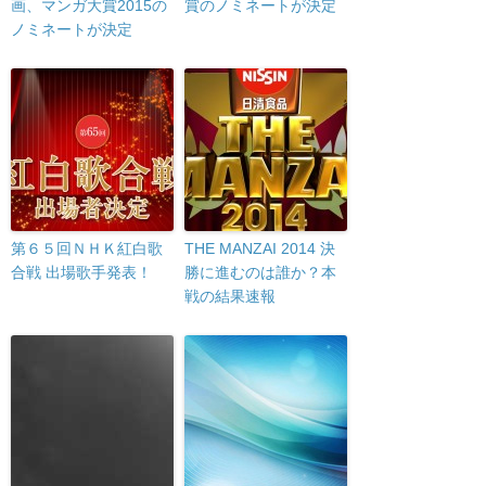
画、マンガ大賞2015の
賞のノミネートが決定
ノミネートが決定
第６５回ＮＨＫ紅白歌
THE MANZAI 2014 決
合戦 出場歌手発表！
勝に進むのは誰か？本
戦の結果速報