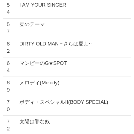
５
I AM YOUR SINGER
４
５
栞のテーマ
７
６
DIRTY OLD MAN ~さらば夏よ~
２
６
マンピーのG★SPOT
４
６
メロディ(Melody)
９
７
ボディ・スペシャルII(BODY SPECIAL)
０
７
太陽は罪な奴
２