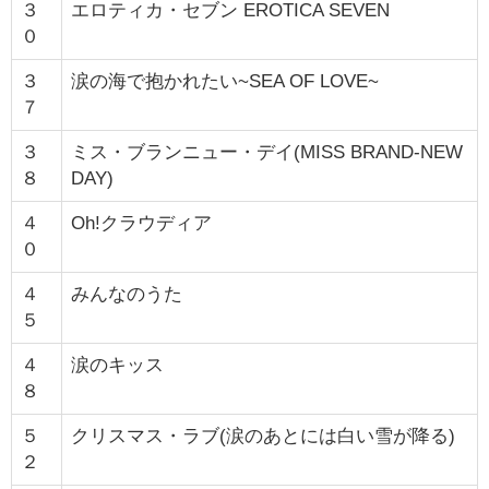
３
エロティカ・セブン EROTICA SEVEN
０
３
涙の海で抱かれたい~SEA OF LOVE~
７
３
ミス・ブランニュー・デイ(MISS BRAND-NEW
８
DAY)
４
Oh!クラウディア
０
４
みんなのうた
５
４
涙のキッス
８
５
クリスマス・ラブ(涙のあとには白い雪が降る)
２