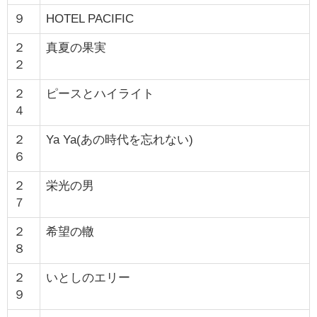
９
HOTEL PACIFIC
２
真夏の果実
２
２
ピースとハイライト
４
２
Ya Ya(あの時代を忘れない)
６
２
栄光の男
７
２
希望の轍
８
２
いとしのエリー
９