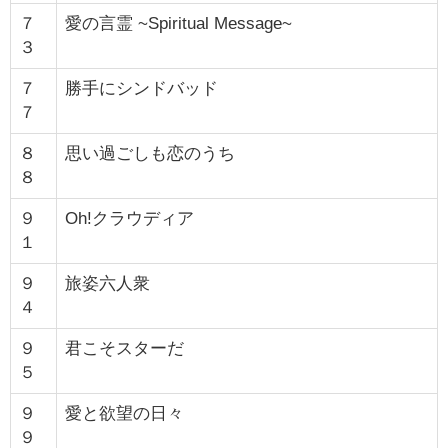
７
愛の言霊 ~Spiritual Message~
３
７
勝手にシンドバッド
７
８
思い過ごしも恋のうち
８
９
Oh!クラウディア
１
９
旅姿六人衆
４
９
君こそスターだ
５
９
愛と欲望の日々
９