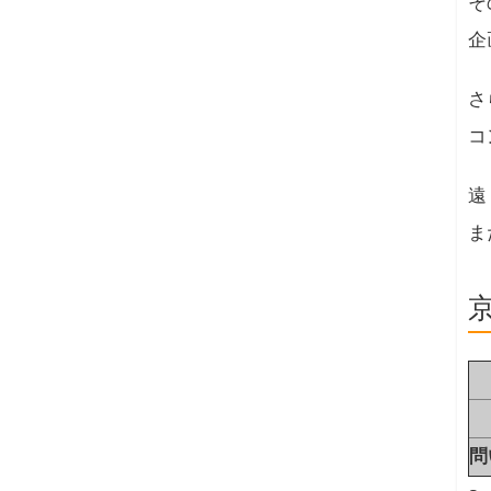
そ
企
さ
コ
遠
ま
問