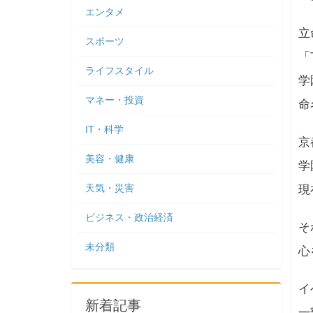
エンタメ
立
スポーツ
「
ライフスタイル
学
マネー・投資
命
IT・科学
京
美容・健康
学
天気・災害
現
ビジネス・政治経済
そ
未分類
心
イ
新着記事
一