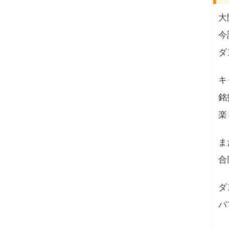
大
今
ダ
キ
銘
楽
ま
合
ダ
パ