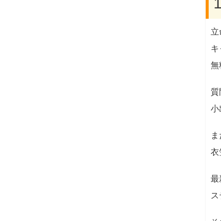
立
キ
無
質
小
ま
衣
最
ス