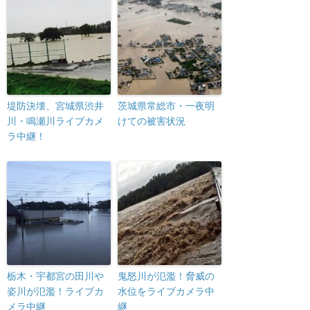
堤防決壊、宮城県渋井
茨城県常総市・一夜明
川・鳴瀬川ライブカメ
けての被害状況
ラ中継！
栃木・宇都宮の田川や
鬼怒川が氾濫！脅威の
姿川が氾濫！ライブカ
水位をライブカメラ中
メラ中継
継