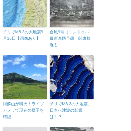
チリでM8.3の大地震9
台風9号（ミンドゥル）
月16日【画像あり】
最新進路予想 関東接
近も
阿蘇山が噴火！ライブ
チリでM8.3の大地震。
カメラで現在の様子を
日本へ津波の影響
確認
は！？