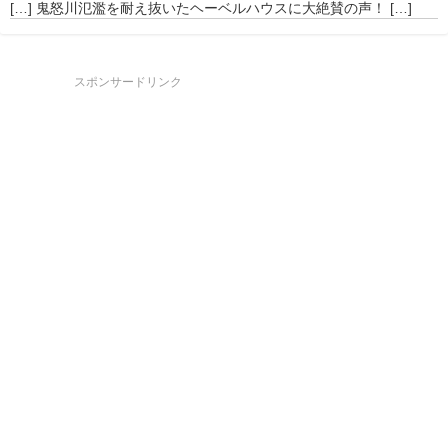
[…] 鬼怒川氾濫を耐え抜いたヘーベルハウスに大絶賛の声！ […]
スポンサードリンク