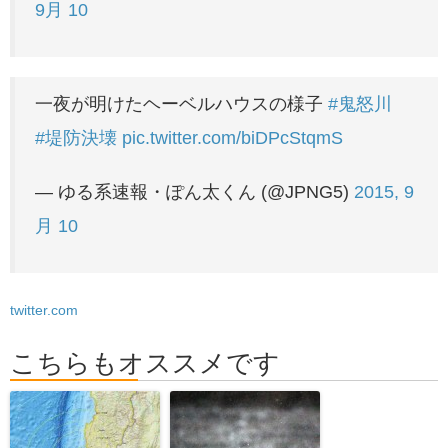
9月 10
一夜が明けたヘーベルハウスの様子
#鬼怒川
#堤防決壊
pic.twitter.com/biDPcStqmS
— ゆる系速報・ぽん太くん (@JPNG5)
2015, 9
月 10
twitter.com
こちらもオススメです