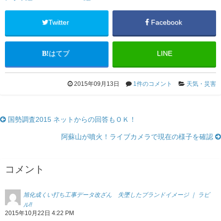
Twitter
Facebook
はてブ
LINE
2015年09月13日
1件のコメント
天気・災害
国勢調査2015 ネットからの回答もＯＫ！
阿蘇山が噴火！ライブカメラで現在の様子を確認
コメント
旭化成くい打ち工事データ改ざん 失墜したブランドイメージ ｜ ラビ
ル!!
2015年10月22日 4:22 PM