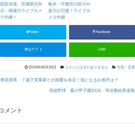
堤防決壊、宮城県渋井
栃木・宇都宮の田川や
川・鳴瀬川ライブカメ
姿川が氾濫！ライブカ
ラ中継！
メラ中継
Twitter
Facebook
はてブ 1
LINE
2016年08月20日
コメントはまだありません
天気・災害
華原朋美 ７歳下実業家との熱愛を肯定！気になるお相手は？
高校野球 夏の甲子園2016 準決勝結果速
コメント