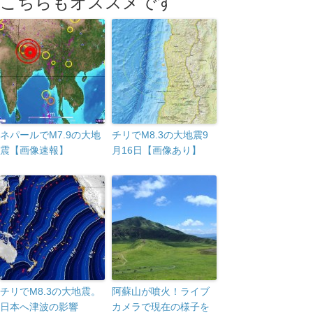
こちらもオススメです
ネパールでM7.9の大地
チリでM8.3の大地震9
震【画像速報】
月16日【画像あり】
チリでM8.3の大地震。
阿蘇山が噴火！ライブ
日本へ津波の影響
カメラで現在の様子を