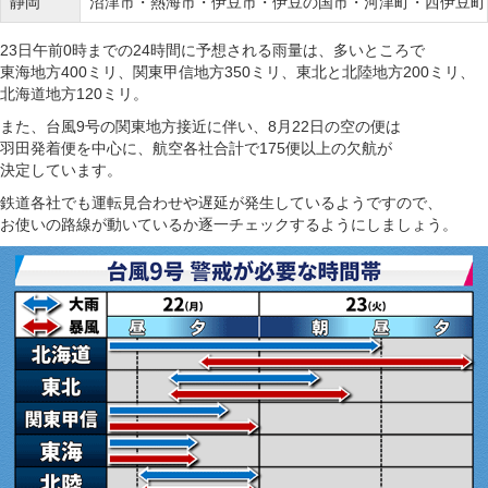
静岡
沼津市・熱海市・伊豆市・伊豆の国市・河津町・西伊豆町
23日午前0時までの24時間に予想される雨量は、多いところで
東海地方400ミリ、関東甲信地方350ミリ、東北と北陸地方200ミリ、
北海道地方120ミリ。
また、台風9号の関東地方接近に伴い、8月22日の空の便は
羽田発着便を中心に、航空各社合計で175便以上の欠航が
決定しています。
鉄道各社でも運転見合わせや遅延が発生しているようですので、
お使いの路線が動いているか逐一チェックするようにしましょう。