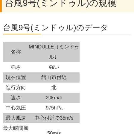
台風9号(ミンドゥル)の規模
台風9号(ミンドゥル)のデータ
MINDULLE（ミンドゥ
名称
ル）
強さ
強い
現在位置
館山市付近
進行方向
北
速さ
20km/h
中心気圧
975hPa
最大風速
中心付近で35m/s
最大瞬間風
50m/s