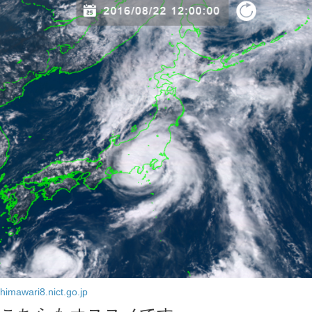
himawari8.nict.go.jp