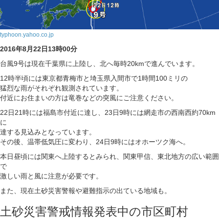
typhoon.yahoo.co.jp
2016年8月22日13時00分
台風9号は現在千葉県に上陸し、北へ毎時20kmで進んでいます。
12時半頃には東京都青梅市と埼玉県入間市で1時間100ミリの
猛烈な雨がそれぞれ観測されています。
付近にお住まいの方は竜巻などの突風にご注意ください。
22日21時には福島市付近に達し、23日9時には網走市の西南西約70km
に
達する見込みとなっています。
その後、温帯低気圧に変わり、24日9時にはオホーツク海へ。
本日昼頃には関東へ上陸するとみられ、関東甲信、東北地方の広い範囲
で
激しい雨と風に注意が必要です。
また、現在土砂災害警報や避難指示の出ている地域も。
土砂災害警戒情報発表中の市区町村