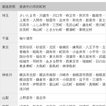
都道府県
発表中の市区町村
埼玉
さいたま市・川越市・川口市・秩父市・所沢市・飯能市・
上尾市・入間市・朝霞市・志木市・和光市・新座市・富士
日高市・ふじみ野市・三芳町・毛呂山町・越生町・滑川町
吉見町・鳩山町・ときがわ町・横瀬町・東秩父村
千葉
袖ケ浦市
東京
世田谷区・杉並区・北区・板橋区・練馬区・八王子市・立
青梅市・昭島市・調布市・町田市・小金井市・小平市・日
国分寺市・福生市・東大和市・清瀬市・東久留米市・武蔵
稲城市・羽村市・あきる野市・西東京市・瑞穂町・日の出
奥多摩町・大島町・新島村・神津島村
神奈川
横浜市北部・横浜市南部・川崎市・相模原市西部・相模原
横須賀市・鎌倉市・藤沢市・小田原市・逗子市・三浦市・
大和市・伊勢原市・葉山町・山北町・箱根町・真鶴町・湯
清川村
山梨
上野原市・道志市