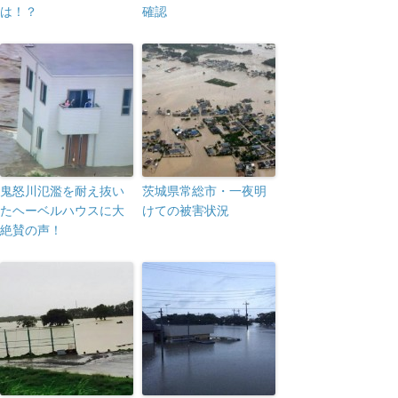
は！？
確認
鬼怒川氾濫を耐え抜い
茨城県常総市・一夜明
たヘーベルハウスに大
けての被害状況
絶賛の声！