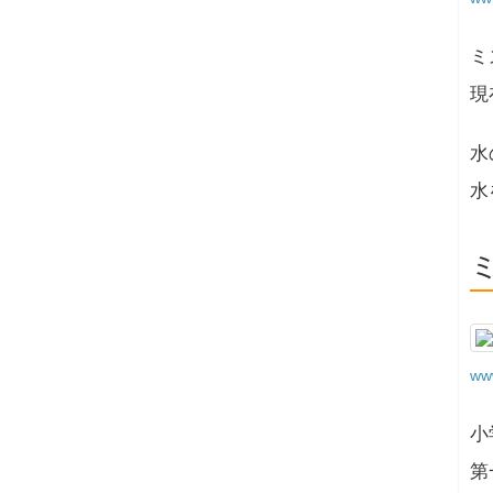
ミ
現
水
水
www
小
第