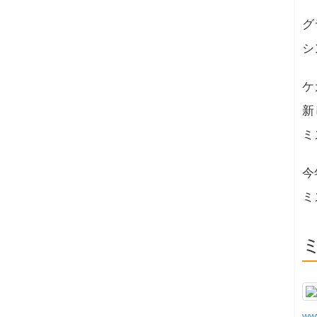
グ
シ
ケ
新
ミ
今
ミ
www