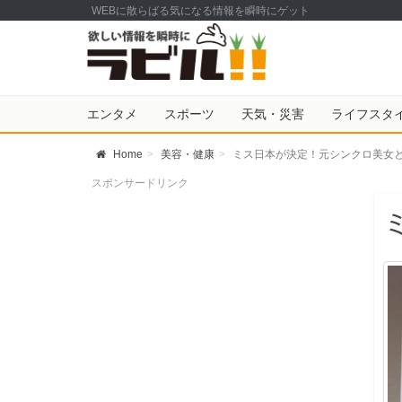
WEBに散らばる気になる情報を瞬時にゲット
エンタメ
スポーツ
天気・災害
ライフスタ
Home
美容・健康
ミス日本が決定！元シンクロ美女
スポンサードリンク