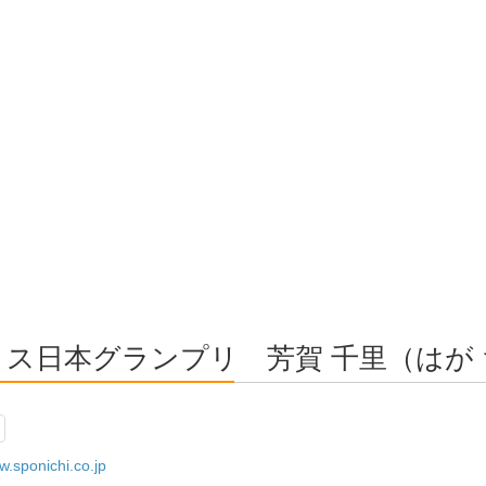
ミス日本グランプリ 芳賀 千里（はが
.sponichi.co.jp