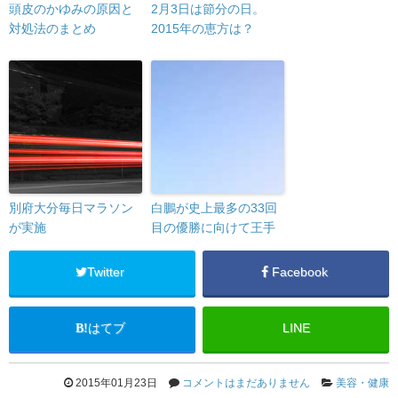
頭皮のかゆみの原因と
2月3日は節分の日。
対処法のまとめ
2015年の恵方は？
別府大分毎日マラソン
白鵬が史上最多の33回
が実施
目の優勝に向けて王手
Twitter
Facebook
はてブ
LINE
2015年01月23日
コメントはまだありません
美容・健康