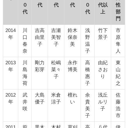
０
代
代
代
０
代以
性
代
代
上
部
門
2014
川
吉高
吉瀬
鈴木
浅
竹下
市
年
口
由里
美智
保奈
野
景子
原
春
子
子
美
温
隼
奈
子
人
2013
川
剛力
松嶋
永作
高
由紀
東
年
島
彩芽
菜々
博美
橋
さお
山
海
子
惠
り
紀
荷
子
之
2012
武
大島
米倉
檀れ
余
浅丘
佐
年
井
優子
涼子
い
貴
ルリ
藤
咲
美
子
浩
子
市
2011
前
黒木
木村
草刈
高
八代
伊