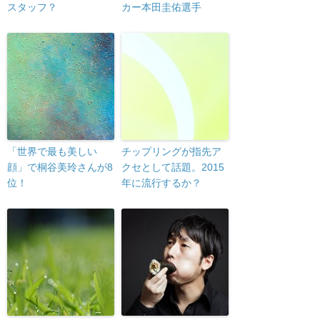
スタッフ？
カー本田圭佑選手
「世界で最も美しい
チップリングが指先ア
顔」で桐谷美玲さんが8
クセとして話題。2015
位！
年に流行するか？