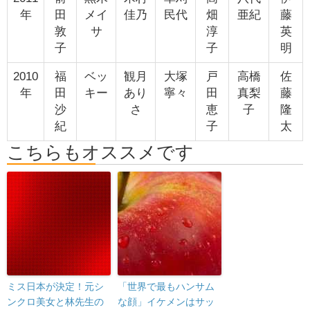
年
田
メイ
佳乃
民代
畑
亜紀
藤
敦
サ
淳
英
子
子
明
2010
福
ベッ
観月
大塚
戸
高橋
佐
年
田
キー
あり
寧々
田
真梨
藤
沙
さ
恵
子
隆
紀
子
太
こちらもオススメです
ミス日本が決定！元シ
「世界で最もハンサム
ンクロ美女と林先生の
な顔」イケメンはサッ