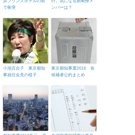
浜プリンスホテルの前
行。気になる新閣僚メ
で衝突
ンバーは？
小池百合子 東京都知
東京都知事選2016 各
事就任会見の様子
候補者公約まとめ