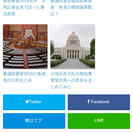
都知事選2016告示 共
参議院選挙開票結果発
同記者会見で語った重
表 各党の獲得議席数
点政策
は？
参議院選挙2016の各政
小池百合子氏の都知事
党の公約まとめ
選挙出馬への意見をま
とめてみた
Twitter
Facebook
はてブ
LINE