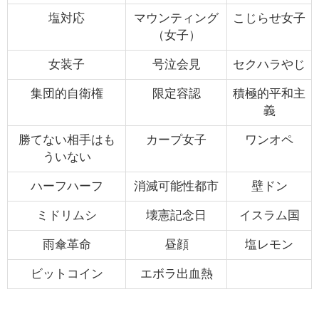
塩対応
マウンティング
こじらせ女子
（女子）
女装子
号泣会見
セクハラやじ
集団的自衛権
限定容認
積極的平和主
義
勝てない相手はも
カープ女子
ワンオペ
ういない
ハーフハーフ
消滅可能性都市
壁ドン
ミドリムシ
壊憲記念日
イスラム国
雨傘革命
昼顔
塩レモン
ビットコイン
エボラ出血熱