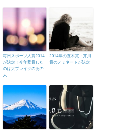
毎日スポーツ人賞2014
2014年の直木賞・芥川
が決定！今年受賞した
賞のノミネートが決定
のは大ブレイクのあの
人