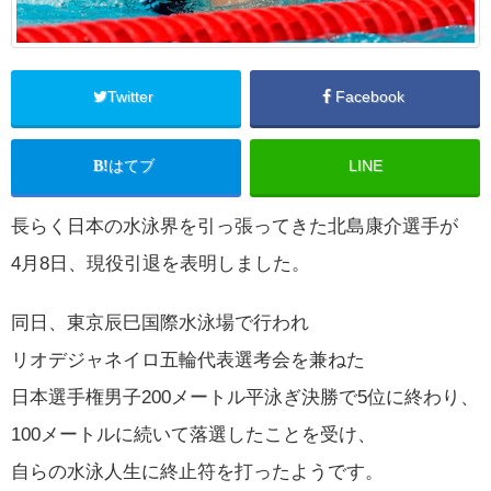
Twitter
Facebook
はてブ
LINE
長らく日本の水泳界を引っ張ってきた北島康介選手が
4月8日、現役引退を表明しました。
同日、東京辰巳国際水泳場で行われ
リオデジャネイロ五輪代表選考会を兼ねた
日本選手権男子200メートル平泳ぎ決勝で5位に終わり、
100メートルに続いて落選したことを受け、
自らの水泳人生に終止符を打ったようです。