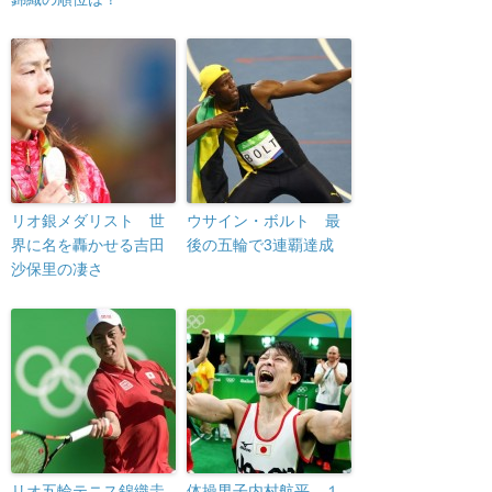
リオ銀メダリスト 世
ウサイン・ボルト 最
界に名を轟かせる吉田
後の五輪で3連覇達成
沙保里の凄さ
リオ五輪テニス錦織圭
体操男子内村航平 １