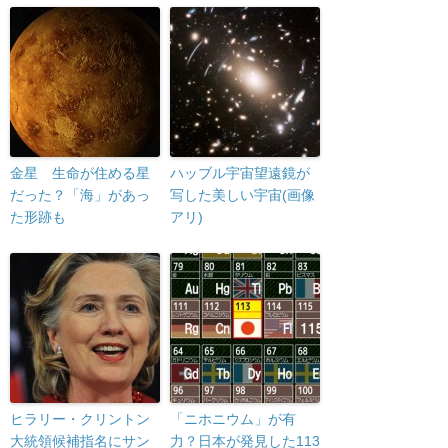
金星 生命が住める星
ハッブル宇宙望遠鏡が
だった？「海」があっ
写した美しい宇宙(画像
た形跡も
アリ)
ヒラリー・クリントン
「ニホニウム」が有
大統領候補指名にサン
力？日本が発見した113