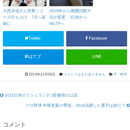
大西卓哉さん搭乗ソユ
2018年から燃費試験方
ーズ打ち上げ 7月へ延
法が変更 JC08から
期に
WLTPへ
Twitter
Facebook
はてブ
LINE
2014年12月03日
コメントはまだありません
IT・科学
2015日本のミシュラン3つ星獲得の12店
プロ野球 年棒更新の季節。2014活躍した選手は誰だ？
コメント