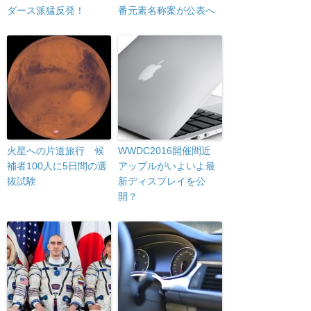
ダース派猛反発！
番元素名称案が公表へ
火星への片道旅行 候
WWDC2016開催間近
補者100人に5日間の選
アップルがいよいよ最
抜試験
新ディスプレイを公
開？